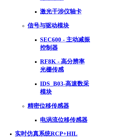
激光干涉仪轴卡
信号与驱动模块
SEC600 - 主动减振
控制器
RF8K - 高分辨率
光栅传感
IDS_B03-高速数采
模块
精密位移传感器
电涡流位移传感器
实时仿真系统RCP+HIL