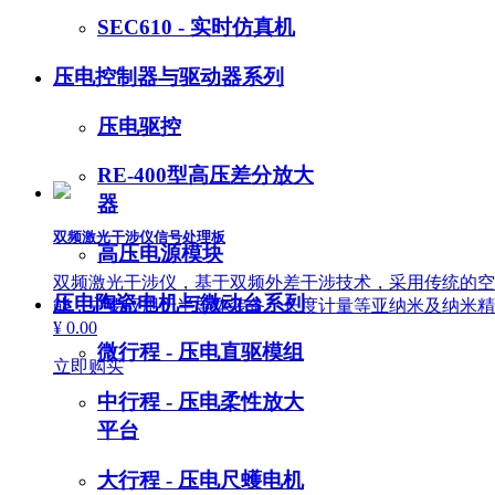
SEC610 - 实时仿真机
压电控制器与驱动器系列
压电驱控
RE-400型高压差分放大
器
双频激光干涉仪信号处理板
高压电源模块
双频激光干涉仪，基于双频外差干涉技术，采用传统的空间
压电陶瓷电机与微动台系列
能，主要应用于半导体装备、长度计量等亚纳米及纳米精
¥ 0.00
微行程 - 压电直驱模组
立即购买
中行程 - 压电柔性放大
平台
大行程 - 压电尺蠖电机