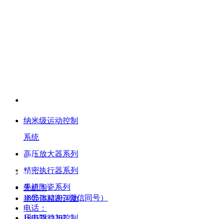
产品中心
纳米级运动控制
系统
高压放大器系列
解决方案
精密执行器系列
联系我们
先进陶瓷系列
手机：
18057332207(微信同号）
半导体精密运动
电话：
压电驱动与控制
18057332207