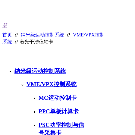
联系我们
RCP+HIL
压电驱动与控制
公司简介
끇
压电控制器与驱动器系
企业文化
首页
ꄲ
纳米级运动控制系统
ꄲ
VME/VPX控制
系统
ꄲ
激光干涉仪轴卡
产品中心
列
研发能力
纳米级运动控制系统
压电陶瓷电机与微动台
VME/VPX控制系统
MC运动控制卡
系列
PPC单板计算卡
PSC功率控制与信
号采集卡