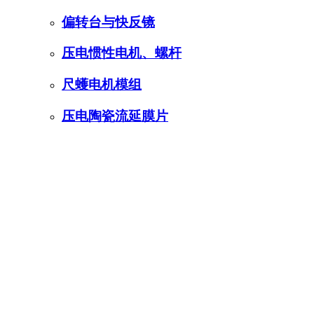
偏转台与快反镜
压电惯性电机、螺杆
尺蠖电机模组
压电陶瓷流延膜片