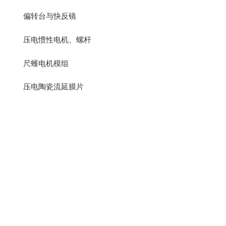
偏转台与快反镜
压电惯性电机、螺杆
尺蠖电机模组
压电陶瓷流延膜片