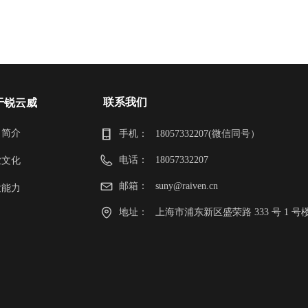
联系我们
于锐云威
司简介
手机：
18057332207(微信同号）
电话：
18057332207
业文化
邮箱：
suny@raiven.cn
发能力
地址：
上海市浦东新区盛荣路 333 号 1 号楼 