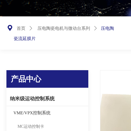
끇
压电陶
首页
ꄲ
压电陶瓷电机与微动台系列
ꄲ
瓷流延膜片
产品中心
纳米级运动控制系统
VME/VPX控制系统
MC运动控制卡