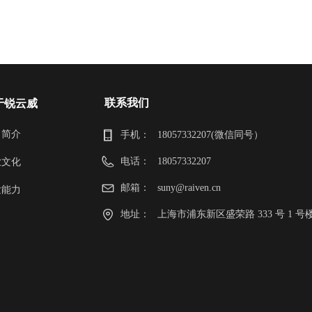
联系我们
于锐云威
司简介
手机：
18057332207(微信同号）
电话：
18057332207
业文化
邮箱：
suny@raiven.cn
发能力
地址：
上海市浦东新区盛荣路 333 号 1 号楼 