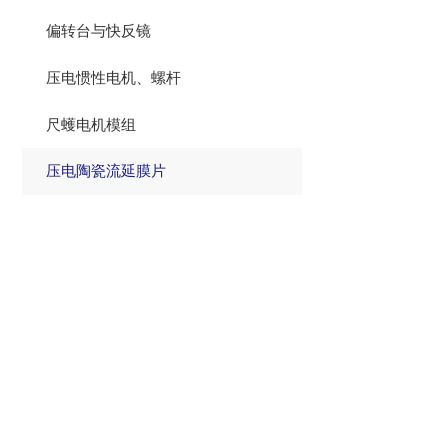
偏转台与快反镜
压电惯性电机、螺杆
尺蠖电机模组
压电陶瓷流延膜片