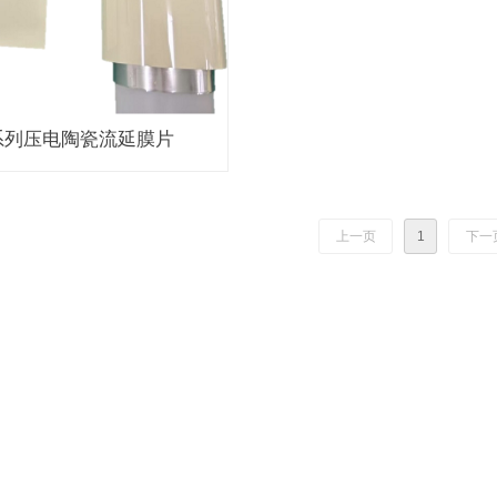
1系列压电陶瓷流延膜片
上一页
1
下一