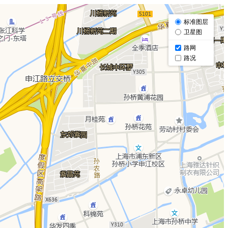
标准图层
卫星图
路网
路况