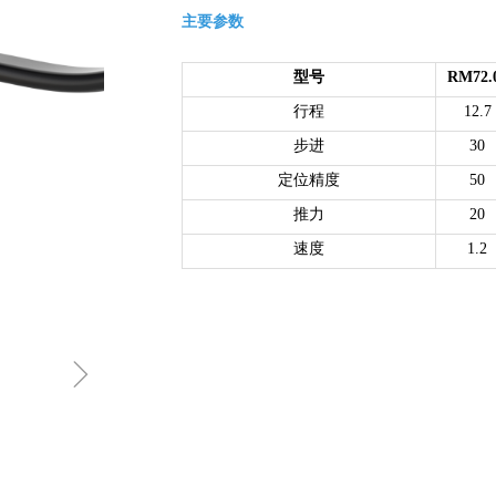
主要参数
型号
RM72.
行程
12.7
步进
30
定位精度
50
推力
20
速度
1.2
ꁇ