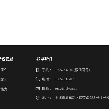
联系我们
于锐云威
司简介
手机：
18057332207(微信同号）
电话：
18057332207
业文化
邮箱：
suny@raiven.cn
发能力
地址：
上海市浦东新区盛荣路 333 号 1 号楼 